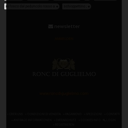
re fosco dal peduncolo rosso a
schioppettino ;
newsletter
ANMELDEN
www.roncdiguglielmo.com
» ÜBER UNS
» CONDIZIONI DI VENDITA
» PAGAMENTI
» SPEDIZIONI
» CONTATTI
» ANFRAGE INFORMATIONEN
» DATENSCHUTZ
» COOKIES INFO
LOGIN
» REGISTRIEREN