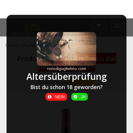
Main
Menu
Home
Suche » Ergebnis
Produkt gesucht:
refosco dal
peduncolo rosso
roncdiguglielmo.com
Altersüberprüfung
Ordina lista per
Bist du schon 18 geworden?
NEIN
JA