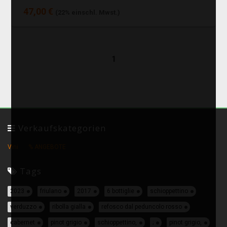
47,00 €
(22% einschl. Mwst.)
1
Verkaufskategorien
Vini
% ANGEBOTE
Tags
2023
friulano
2017
6 bottiglie
schioppettino
verduzzo
ribolla gialla
refosco dal peduncolo rosso
cabernet
pinot grigio
schioppettino,
;
pinot grigio,