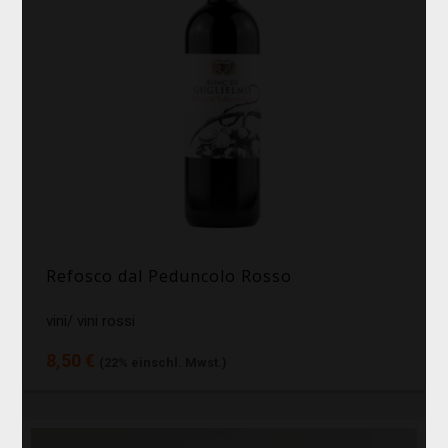
Refosco dal Peduncolo Rosso
vini/ vini rossi
8,50 €
(22% einschl. Mwst.)