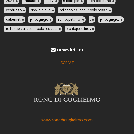
2023
friulano
2017
6 bottiglie
schioppettino
verduzzo
ribolla gialla
refosco dal peduncolo rosso
cabernet
pinot grigio
schioppettino,
;
pinot grigio,
re fosco dal peduncolo rosso a
schioppettino ;
newsletter
ISCRIVITI
www.roncdiguglielmo.com