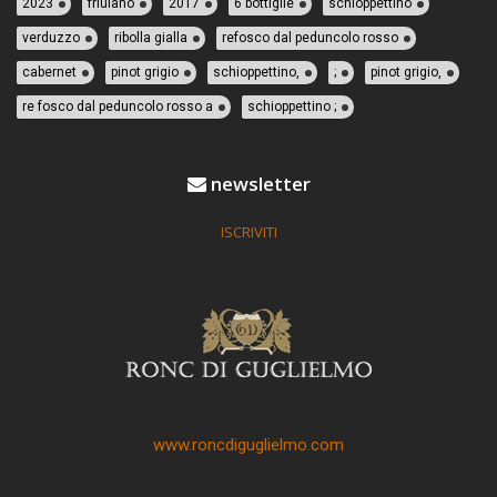
2023
friulano
2017
6 bottiglie
schioppettino
verduzzo
ribolla gialla
refosco dal peduncolo rosso
cabernet
pinot grigio
schioppettino,
;
pinot grigio,
re fosco dal peduncolo rosso a
schioppettino ;
newsletter
ISCRIVITI
www.roncdiguglielmo.com