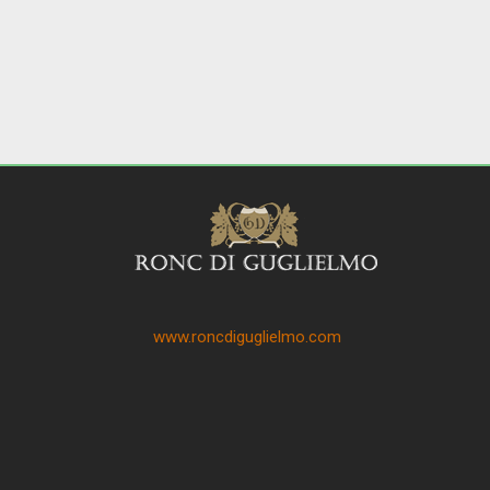
www.roncdiguglielmo.com