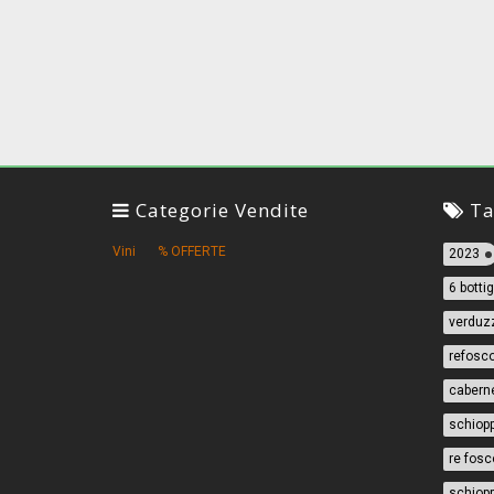
Categorie Vendite
Ta
Vini
% OFFERTE
2023
6 bottig
verduz
refosc
cabern
schiopp
re fosc
schiopp