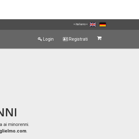
» italiano «
Login
Registrati
NNI
a ai minorenni.
glielmo.com
.