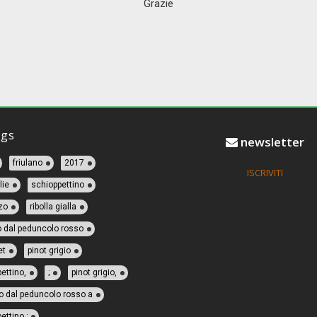
Grazie
gs
newsletter
friulano
2017
ISCRIVITI
lie
schioppettino
zo
ribolla gialla
o dal peduncolo rosso
et
pinot grigio
ettino,
;
pinot grigio,
o dal peduncolo rosso a
ettino ;