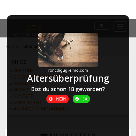
Main
Menu
Home
über uns
INFOS
roncdiguglielmo.com
»
ÜBER UNS
Altersüberprüfung
»
CONDIZIONI DI VENDITA
»
PAGAMENTI
Bist du schon 18 geworden?
»
SPEDIZIONI
»
CONTATTI
NEIN
JA
» NEWSLETTER
» ANFRAGE INFORMATIONEN
NEWSLETTER