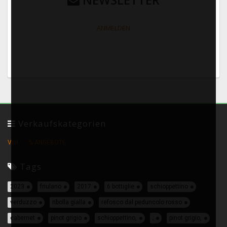
ANMELDEN
Verkaufskategorien
Vini
% ANGEBOTE
Tags
2023
friulano
2017
6 bottiglie
schioppettino
verduzzo
ribolla gialla
refosco dal peduncolo rosso
cabernet
pinot grigio
schioppettino,
;
pinot grigio,