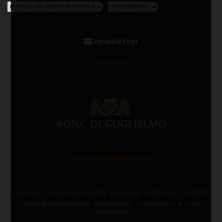
re fosco dal peduncolo rosso a
schioppettino ;
newsletter
ANMELDEN
www.roncdiguglielmo.com
» ÜBER UNS
» CONDIZIONI DI VENDITA
» PAGAMENTI
» SPEDIZIONI
» CONTATTI
» ANFRAGE INFORMATIONEN
» DATENSCHUTZ
» COOKIES INFO
LOGIN
» REGISTRIEREN