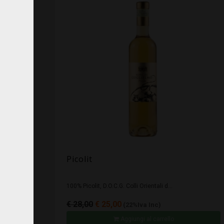
Picolit
100% Picolit, D.O.C.G. Colli Orientali d...
€ 28,00
€ 25,00
(22%Iva Inc)
Aggiungi al carrello