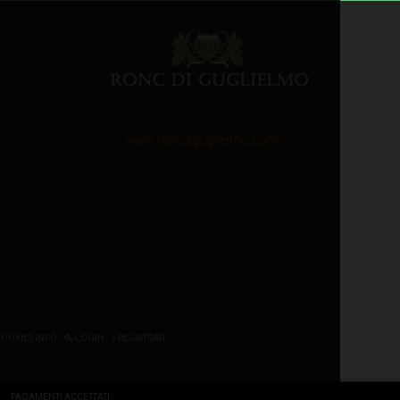
www.roncdiguglielmo.com
COOKIES INFO
LOGIN
» REGISTRATI
PAGAMENTI ACCETTATI: