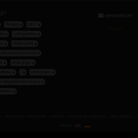
gs
newsletter
friulano
2017
ISCRIVITI
lie
schioppettino
zo
ribolla gialla
o dal peduncolo rosso
et
pinot grigio
ettino,
;
pinot grigio,
o dal peduncolo rosso a
ettino ;
A
» PAGAMENTI
» SPEDIZIONI
» CONTATTI
» RICHIEDI INFORMAZIONI
» INFO PRIVACY
» 
» italiano «