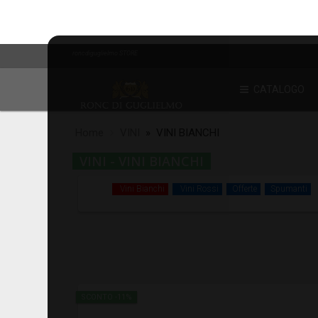
roncdiguglielmo STORE
CATALOGO
Home
VINI
» VINI BIANCHI
VINI - VINI BIANCHI
Vini Bianchi
Vini Rossi
Offerte
Spumanti
SCONTO -11%