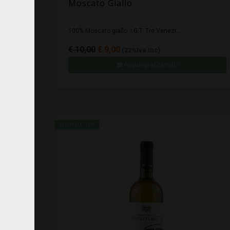
Moscato Giallo
100% Moscato giallo. I.G.T. Tre Venezi...
€ 10,00
€ 9,00
(22%Iva Inc)
Aggiungi al carrello
SCONTO -10%