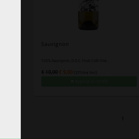
Sauvignon
100% Sauvignon, D.O.C. Friuli Colli Orie...
€ 10,00
€ 9,00
(22%Iva Inc)
Aggiungi al carrello
1