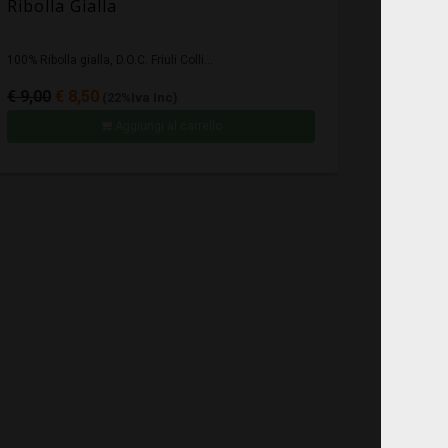
Ribolla Gialla
100% Ribolla gialla, D.O.C. Friuli Colli...
€ 9,00
€ 8,50
(22%Iva Inc)
Aggiungi al carrello