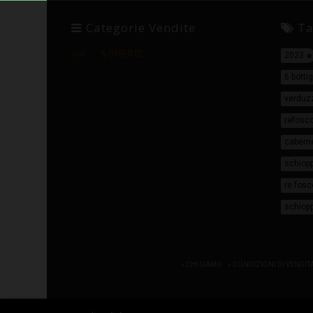
Categorie Vendite
Ta
Vini
% OFFERTE
2023
6 bottig
verduz
refosc
cabern
schiopp
re fosc
schiopp
» CHI SIAMO
» CONDIZIONI DI VENDIT