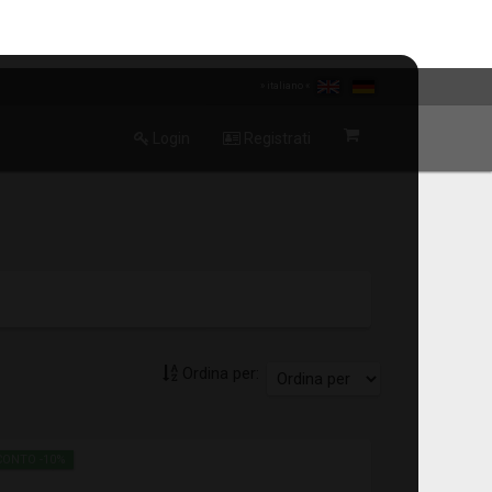
» italiano «
Login
Registrati
Ordina per:
CONTO -10%