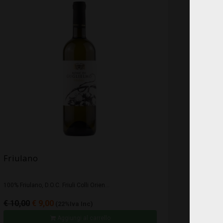
Friulano
100% Friulano, D.O.C. Friuli Colli Orien...
€ 10,00
€ 9,00
(22%Iva Inc)
Aggiungi al carrello