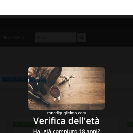
OFFERTE
TUTTI I PRODOTTI in VINI
roncdiguglielmo.com
Verifica dell'età
SCONTO -5%
S
Hai già compiuto 18 anni?