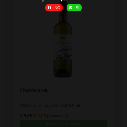
NO
SI
Chardonnay
100% Chardonnay, D.O.C. Friuli Colli Ori...
€ 9,50
€ 9,00
(22%Iva Inc)
Aggiungi al carrello