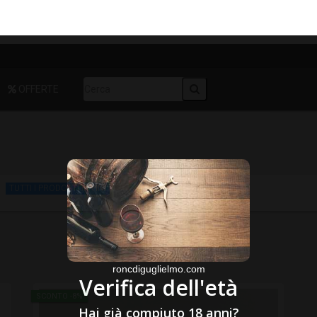
OFFERTE
TUTTI I PRODOTTI in VINI
roncdiguglielmo.com
Verifica dell'età
SCONTO -8%
Hai già compiuto 18 anni?