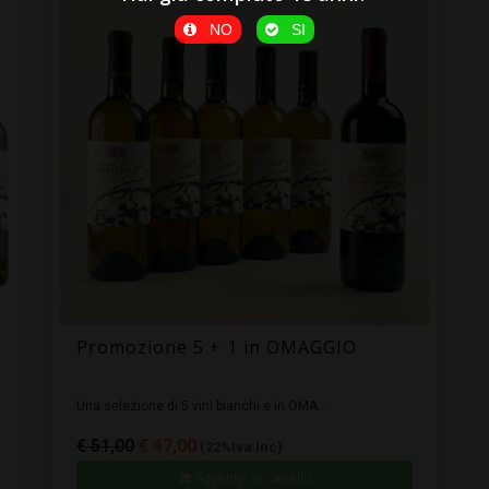
NO
SI
Promozione 5 + 1 in OMAGGIO
Una selezione di 5 vini bianchi e in OMA...
€ 51,00
€ 47,00
(22%Iva Inc)
Aggiungi al carrello