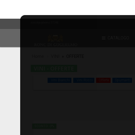
roncdiguglielmo STORE
CATALOGO
Home
VINI
» OFFERTE
VINI - OFFERTE
Vini Bianchi
Vini Rossi
Offerte
Spumanti
SCONTO -3%