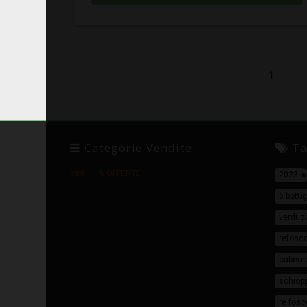
1
Categorie Vendite
Ta
Vini
% OFFERTE
2023
6 bottig
verduz
refosc
cabern
schiopp
re fosc