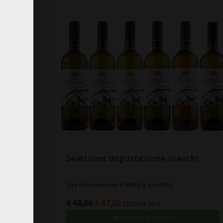
Selezione degustazione bianchi
Una selezione con 6 bottiglie assortite ...
€ 48,50
€ 47,00
(22%Iva Inc)
Aggiungi al carrello