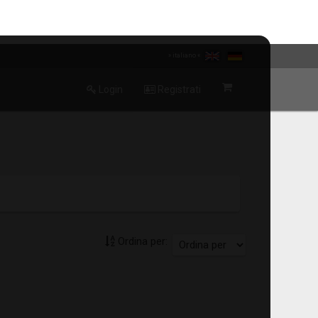
» italiano «
Login
Registrati
Ordina per: