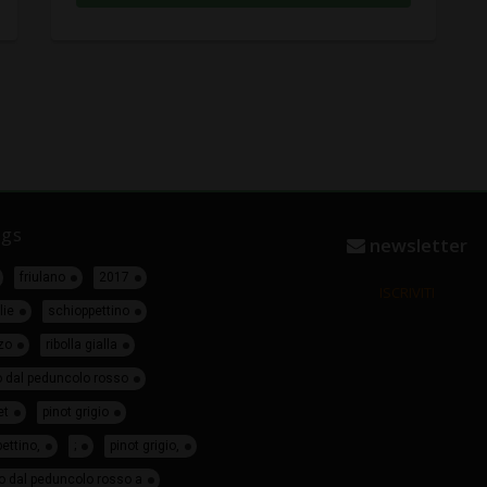
gs
newsletter
friulano
2017
ISCRIVITI
lie
schioppettino
zo
ribolla gialla
o dal peduncolo rosso
et
pinot grigio
ettino,
;
pinot grigio,
o dal peduncolo rosso a