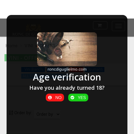
Main
Menu
Home
VINI
» OFFERS
VINI - OFFERS
roncdiguglielmo.com
Vini Bianchi
Vini Rossi
Offers
Spumanti
Age verification
ALL THE PRODUCTS in VINI
Have you already turned 18?
NO
YES
Order by: