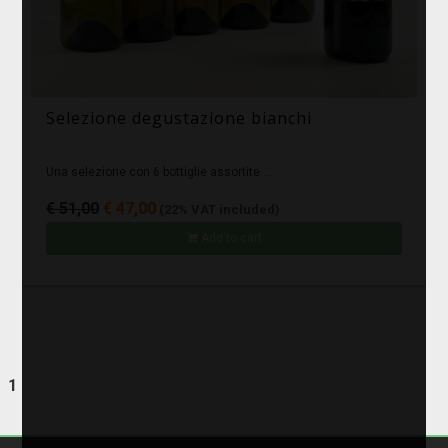
Selezione degustazione bianchi
Una selezione con 6 bottiglie assortite ...
€ 51,00
€ 47,00
(22% VAT included)
Add to cart
1