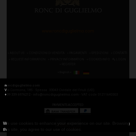
www.roncdiguglielmo.com
» ABOUT US
» CONDIZIONI DI VENDITA
» PAGAMENTI
» SPEDIZIONI
» CONTATTI
» REQUEST INFORMATION
» PRIVACY INFORMATION
» COOKIES INFO
LOGIN
» REGISTER
» English «
roncdiguglielmo.com
Via Cormons, 185 - Spessa 33043 Cividale del Friuli (UD)
+39 339 6976212
-
info@roncdiguglielmo.com
- VAT code 01211640303
PAYMENTS ACCEPTED:
We use cookies to enhance your experience on our site. Browsing
this site, you agree to our use of cookies.