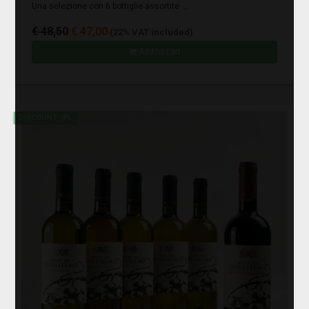
Una selezione con 6 bottiglie assortite ...
€ 48,50
€ 47,00
(22% VAT included)
Add to cart
DISCOUNT -8%