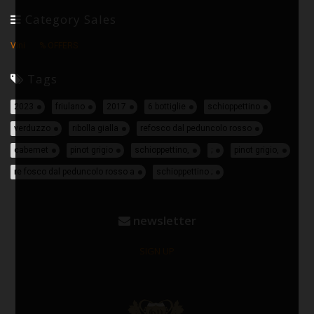
Category Sales
Vini
% OFFERS
Tags
2023
friulano
2017
6 bottiglie
schioppettino
verduzzo
ribolla gialla
refosco dal peduncolo rosso
cabernet
pinot grigio
schioppettino,
;
pinot grigio,
re fosco dal peduncolo rosso a
schioppettino ;
newsletter
SIGN UP