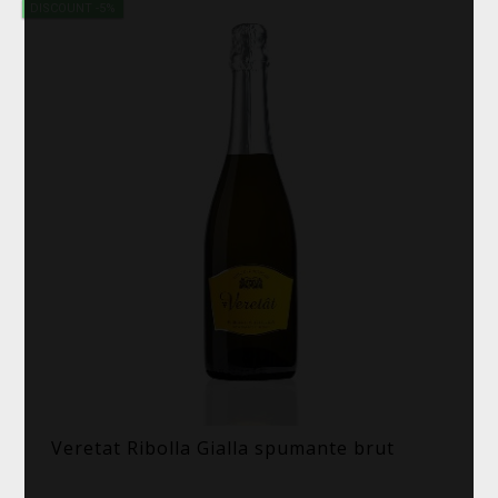
DISCOUNT -5%
Veretat Ribolla Gialla spumante brut