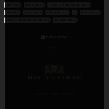
verduzzo
ribolla gialla
refosco dal peduncolo rosso
cabernet
pinot grigio
schioppettino,
;
pinot grigio,
re fosco dal peduncolo rosso a
schioppettino ;
newsletter
SIGN UP
www.roncdiguglielmo.com