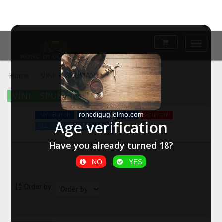
Main
Menu
Home
VINI
» SPUMANTI
VINI - SPUMANTI
roncdiguglielmo.com
Vini Bianchi
Vini Rossi
Offers
Spumanti
Age verification
ALL THE PRODUCTS in VINI
Have you already turned 18?
NO
YES
Order by: