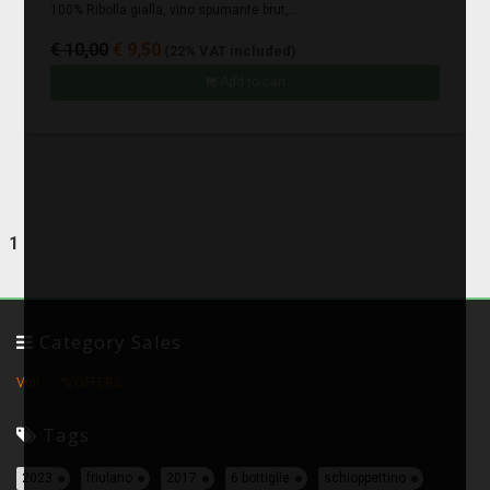
100% Ribolla gialla, vino spumante brut,...
€ 10,00
€ 9,50
(22% VAT included)
Add to cart
1
Category Sales
Vini
% OFFERS
Tags
2023
friulano
2017
6 bottiglie
schioppettino