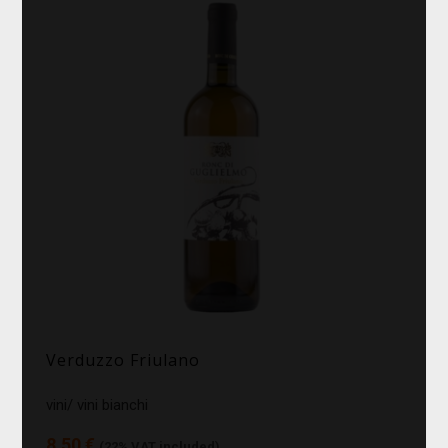
Verduzzo Friulano
vini/ vini bianchi
8,50 €
(22% VAT included)