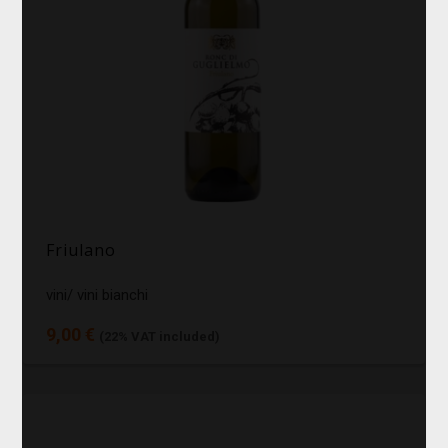
Friulano
vini/ vini bianchi
9,00 €
(22% VAT included)