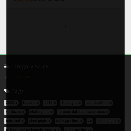
1
Category Sales
Vini
% OFFERS
Tags
2023
friulano
2017
6 bottiglie
schioppettino
verduzzo
ribolla gialla
refosco dal peduncolo rosso
cabernet
pinot grigio
schioppettino,
;
pinot grigio,
re fosco dal peduncolo rosso a
schioppettino ;