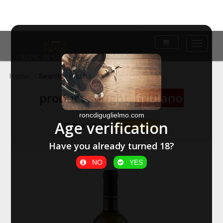
Main
Menu
Home
Search » results
product sought:
friulano
roncdiguglielmo.com
Age verification
Ordina lista per
Have you already turned 18?
NO
YES