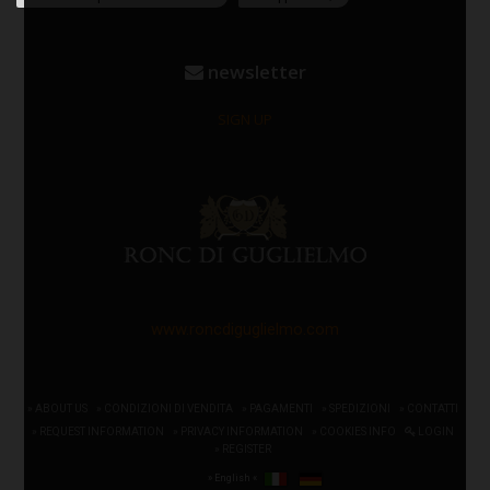
newsletter
SIGN UP
www.roncdiguglielmo.com
» ABOUT US
» CONDIZIONI DI VENDITA
» PAGAMENTI
» SPEDIZIONI
» CONTATTI
» REQUEST INFORMATION
» PRIVACY INFORMATION
» COOKIES INFO
LOGIN
» REGISTER
» English «